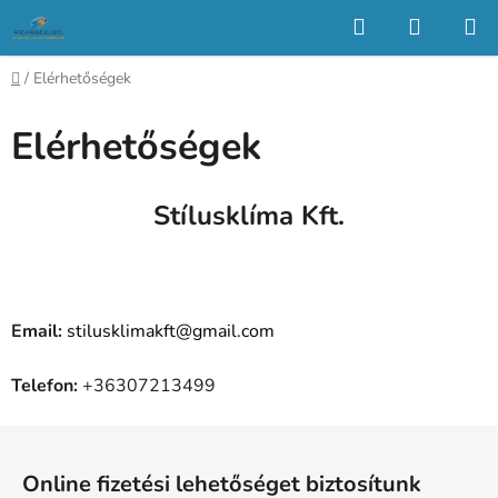
Ugrás
Keresés
KOSÁR
a
fő
Kezdőlap
/
Elérhetőségek
tartalomhoz
Elérhetőségek
Stílusklíma Kft.
Email:
stilusklimakft@gmail.com
Telefon:
+36307213499
L
á
Online fizetési lehetőséget biztosítunk
b